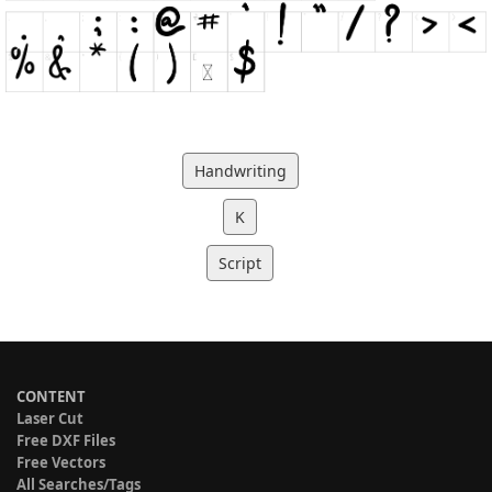
Handwriting
K
Script
CONTENT
Laser Cut
Free DXF Files
Free Vectors
All Searches/Tags