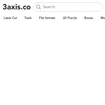
Laser Cut
Tools
File formats
3D Puzzle
Boxes
Wo