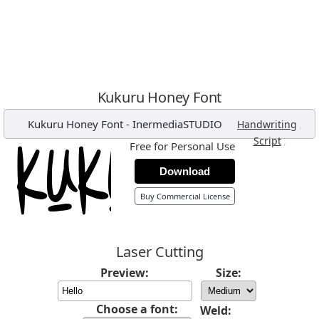
Kukuru Honey Font
Kukuru Honey Font
-
InermediaSTUDIO
,
Handwriting
,
Script
Free for Personal Use
Download
Buy Commercial License
Laser Cutting
Preview:
Size:
Choose a font:
Weld: