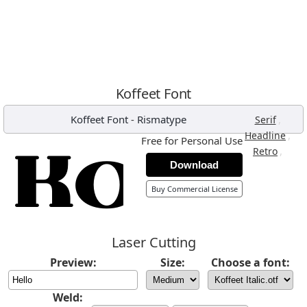
Koffeet Font
Koffeet Font
-
Rismatype
,
Serif
,
Headline
Free for Personal Use
,
Retro
Download
Buy Commercial License
Laser Cutting
Preview:
Size:
Choose a font:
Weld: