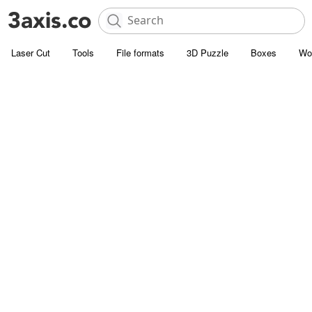
Laser Cut
Tools
File formats
3D Puzzle
Boxes
Wo