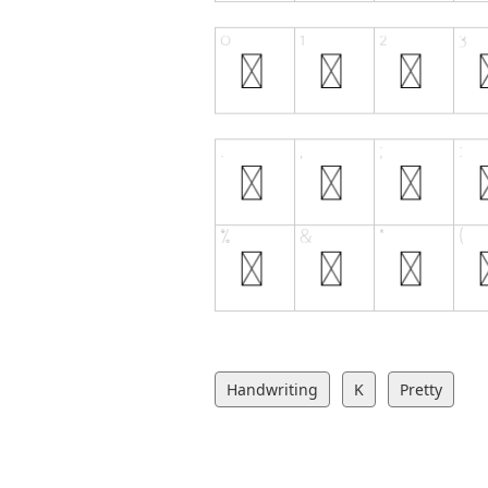
Handwriting
K
Pretty