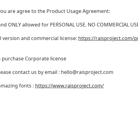
t, you are agree to the Product Usage Agreement:
N and ONLY allowed for PERSONAL USE. NO COMMERCIAL U
ull version and commercial license:
https://raisproject.com/p
o purchase Corporate license
lease contact us by email :
hello@raisproject.com
 amazing fonts :
https://www.raisproject.com/