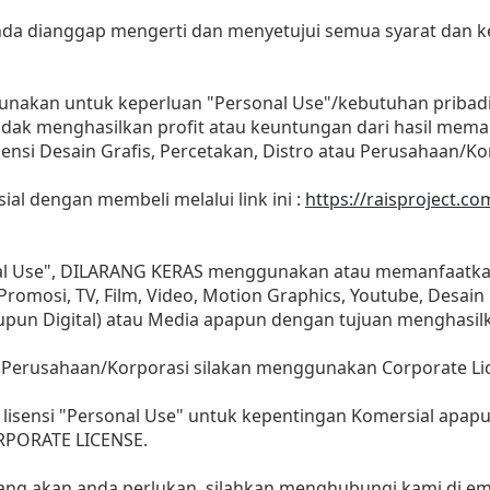
 anda dianggap mengerti dan menyetujui semua syarat dan
gunakan untuk keperluan "Personal Use"/kebutuhan pribad
as tidak menghasilkan profit atau keuntungan dari hasil m
Agensi Desain Grafis, Percetakan, Distro atau Perusahaan/Ko
sial dengan membeli melalui link ini :
https://raisproject.co
nal Use", DILARANG KERAS menggunakan atau memanfaatkan
, Promosi, TV, Film, Video, Motion Graphics, Youtube, Desain
aupun Digital) atau Media apapun dengan tujuan menghasil
 Perusahaan/Korporasi silakan menggunakan Corporate Li
lisensi "Personal Use" untuk kepentingan Komersial apap
ORPORATE LICENSE.
yang akan anda perlukan, silahkan menghubungi kami di ema