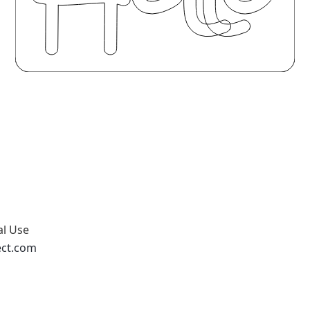
al Use
ect.com