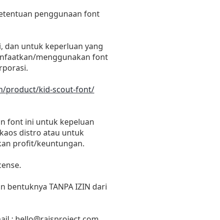
 ketentuan penggunaan font
i, dan untuk keperluan yang
emanfaatkan/menggunakan font
rporasi.
m/product/kid-scout-font/
 font ini untuk kepeluan
 kaos distro atau untuk
kan profit/keuntungan.
cense.
un bentuknya TANPA IZIN dari
il :
hello@raisproject.com