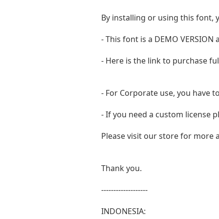
By installing or using this fon
- This font is a DEMO VERSIO
- Here is the link to purchase f
- For Corporate use, you have t
- If you need a custom license p
Please visit our store for more
Thank you.
-------------------
INDONESIA: