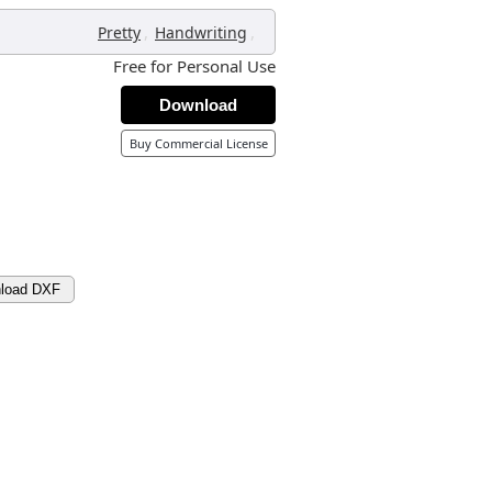
,
,
Pretty
Handwriting
Free for Personal Use
Download
Buy Commercial License
load DXF