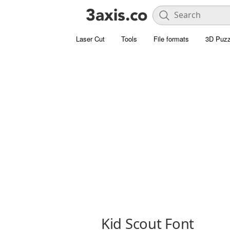
Laser Cut
Tools
File formats
3D Puzz
Kid Scout Font