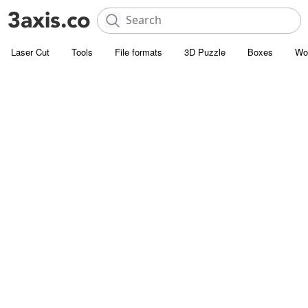
Laser Cut
Tools
File formats
3D Puzzle
Boxes
Wo