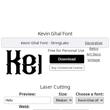
Kevin Ghal Font
Kevin Ghal Font
-
StringLabs
,
Decorative
,
Retro
Free for Personal Use
,
Art Deco
Download
,
Vintage
Buy Commercial License
Laser Cutting
Preview:
Size:
Choose a font:
Weld: