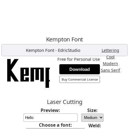
Kempton Font
Kempton Font
-
EdricStudio
,
Lettering
,
Cool
Free for Personal Use
,
Modern
Download
,
Sans Serif
Buy Commercial License
Laser Cutting
Preview:
Size:
Choose a font:
Weld: