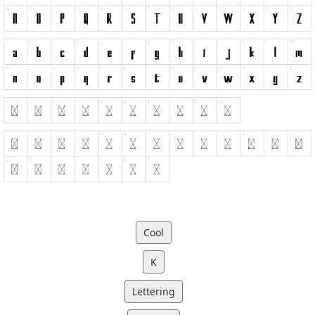
Cool
K
Lettering