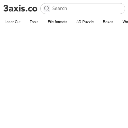
Laser Cut
Tools
File formats
3D Puzzle
Boxes
Wo