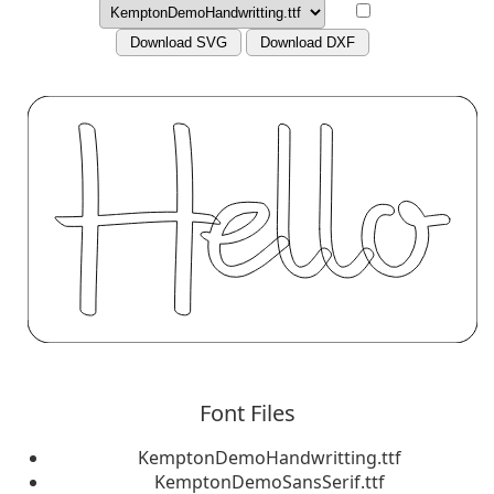
Download SVG
Download DXF
Font Files
KemptonDemoHandwritting.ttf
KemptonDemoSansSerif.ttf