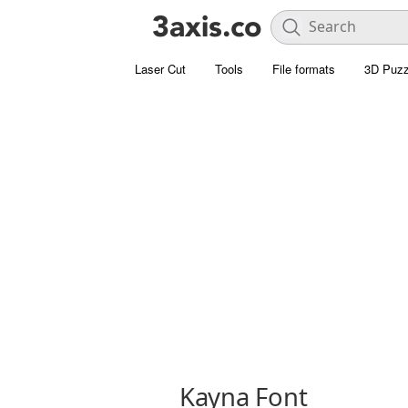
Laser Cut
Tools
File formats
3D Puzz
Kayna Font