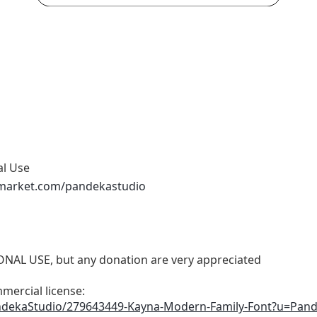
al Use
vemarket.com/pandekastudio
SONAL USE, but any donation are very appreciated
mercial license:
andekaStudio/279643449-Kayna-Modern-Family-Font?u=Pan