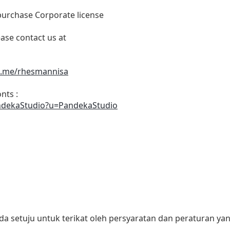
purchase Corporate license
ease contact us at
al.me/rhesmannisa
nts :
andekaStudio?u=PandekaStudio
nda setuju untuk terikat oleh persyaratan dan peraturan ya