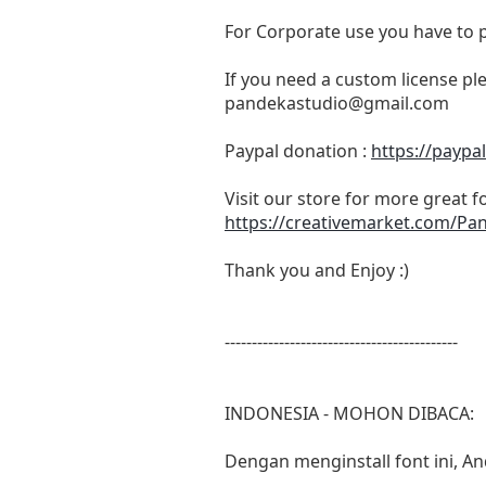
For Corporate use you have to 
If you need a custom license pl
pandekastudio@gmail.com
Paypal donation :
https://payp
Visit our store for more great fo
https://creativemarket.com/P
Thank you and Enjoy :)
-------------------------------------------
INDONESIA - MOHON DIBACA:
Dengan menginstall font ini, A