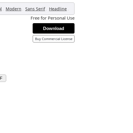
,
,
,
,
l
Modern
Sans Serif
Headline
Free for Personal Use
Download
Buy Commercial License
XF