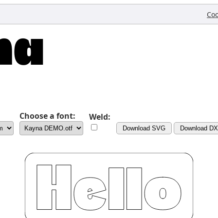
Coo
Choose a font:
Weld:
Download SVG
Download D