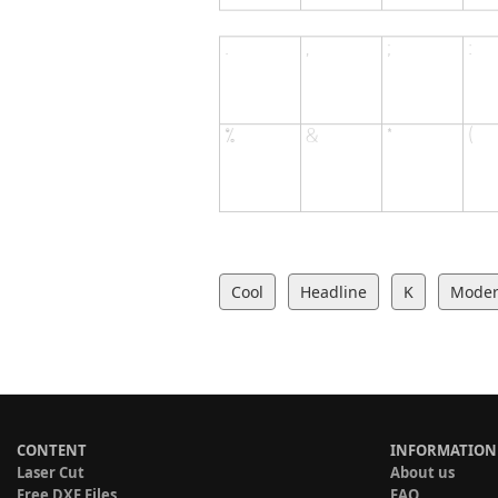
Cool
Headline
K
Mode
CONTENT
INFORMATION
Laser Cut
About us
Free DXF Files
FAQ