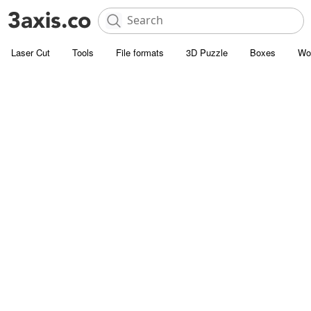
Laser Cut
Tools
File formats
3D Puzzle
Boxes
Wo