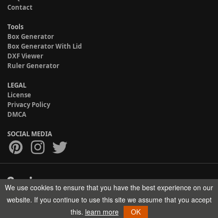
Contact
Tools
Box Generator
Box Generator With Lid
DXF Viewer
Ruler Generator
LEGAL
License
Privacy Policy
DMCA
SOCIAL MEDIA
We use cookies to ensure that you have the best experience on our
Copyright © 2017-2026 HELMAN TECH All rights reserved.
website. If you continue to use this site we assume that you accept
this.
learn more
OK