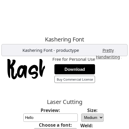
Kashering Font
Kashering Font
-
productype
,
Pretty
,
Handwriting
Free for Personal Use
Download
Buy Commercial License
Laser Cutting
Preview:
Size:
Choose a font:
Weld: