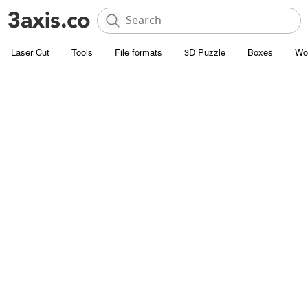
Laser Cut
Tools
File formats
3D Puzzle
Boxes
Wo