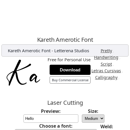
Kareth Amerotic Font
Kareth Amerotic Font
-
Letterena Studios
,
Pretty
,
Handwriting
Free for Personal Use
,
Script
Download
,
Letras Cursivas
,
Calligraphy
Buy Commercial License
Laser Cutting
Preview:
Size:
Choose a font:
Weld: