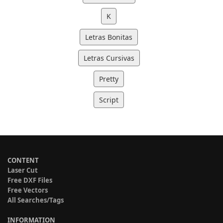
K
Letras Bonitas
Letras Cursivas
Pretty
Script
CONTENT
Laser Cut
Free DXF Files
Free Vectors
All Searches/Tags
INFORMATION