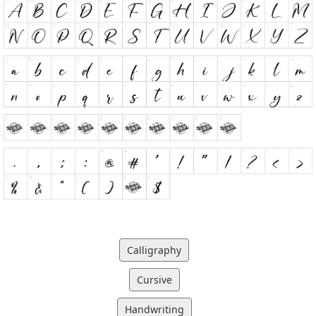
Calligraphy
Cursive
Handwriting