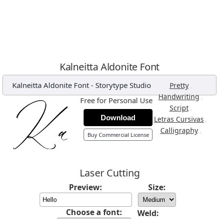
Kalneitta Aldonite Font
Kalneitta Aldonite Font
-
Storytype Studio
,
Pretty
,
Handwriting
Free for Personal Use
,
Script
Download
,
Letras Cursivas
,
Calligraphy
Buy Commercial License
Laser Cutting
Preview:
Size:
Choose a font:
Weld: