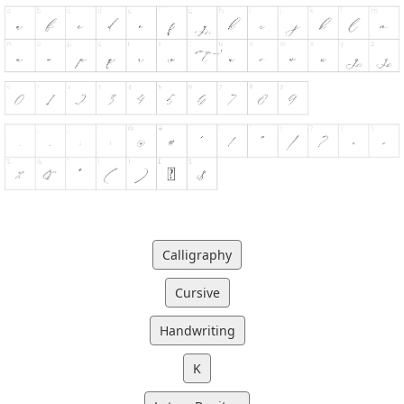
Calligraphy
Cursive
Handwriting
K