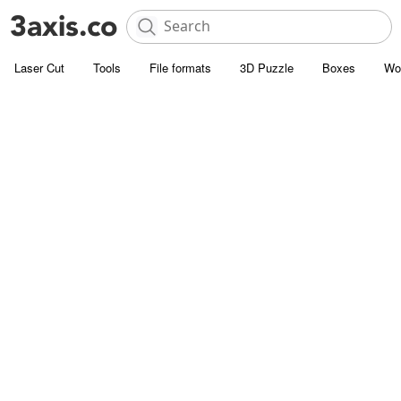
Laser Cut
Tools
File formats
3D Puzzle
Boxes
Wo