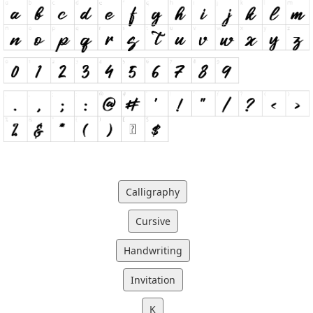
Calligraphy
Cursive
Handwriting
Invitation
K