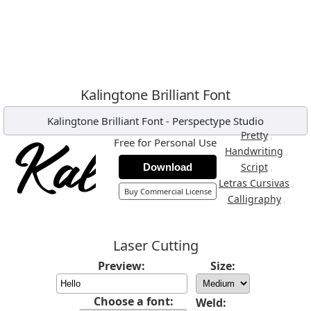
Kalingtone Brilliant Font
Kalingtone Brilliant Font
-
Perspectype Studio
,
Pretty
Free for Personal Use
,
Handwriting
,
Script
Download
,
Letras Cursivas
Buy Commercial License
,
Calligraphy
Laser Cutting
Preview:
Size:
Choose a font:
Weld: