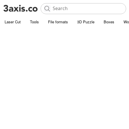
Laser Cut
Tools
File formats
3D Puzzle
Boxes
Wo