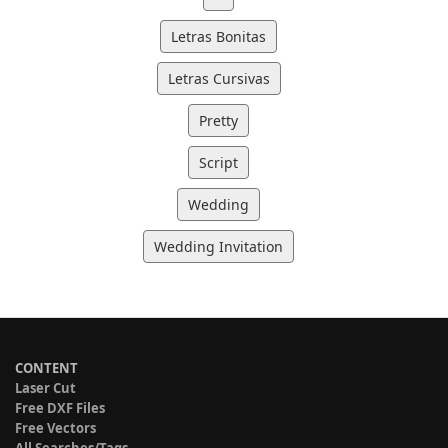
Letras Bonitas
Letras Cursivas
Pretty
Script
Wedding
Wedding Invitation
CONTENT
Laser Cut
Free DXF Files
Free Vectors
All Searches/Tags