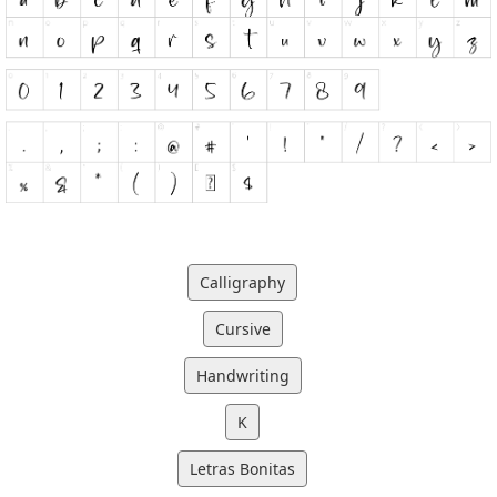
Calligraphy
Cursive
Handwriting
K
Letras Bonitas