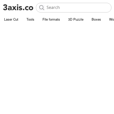
Laser Cut
Tools
File formats
3D Puzzle
Boxes
Wo