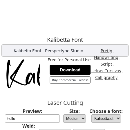
Kalibetta Font
Kalibetta Font
-
Perspectype Studio
,
Pretty
,
Handwriting
Free for Personal Use
,
Script
Download
,
Letras Cursivas
,
Calligraphy
Buy Commercial License
Laser Cutting
Preview:
Size:
Choose a font:
Weld: