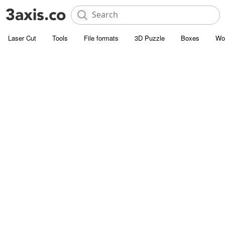
Laser Cut
Tools
File formats
3D Puzzle
Boxes
Wo