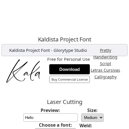
Kaldista Project Font
Kaldista Project Font
-
Glorytype Studio
,
Pretty
,
Handwriting
Free for Personal Use
,
Script
Download
,
Letras Cursivas
,
Calligraphy
Buy Commercial License
Laser Cutting
Preview:
Size:
Choose a font:
Weld: