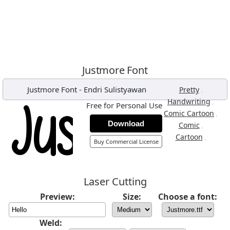
Justmore Font
Justmore Font
-
Endri Sulistyawan
,
Pretty
,
Handwriting
Free for Personal Use
,
Comic Cartoon
Download
,
Comic
,
Cartoon
Buy Commercial License
Laser Cutting
Preview:
Size:
Choose a font:
Weld: