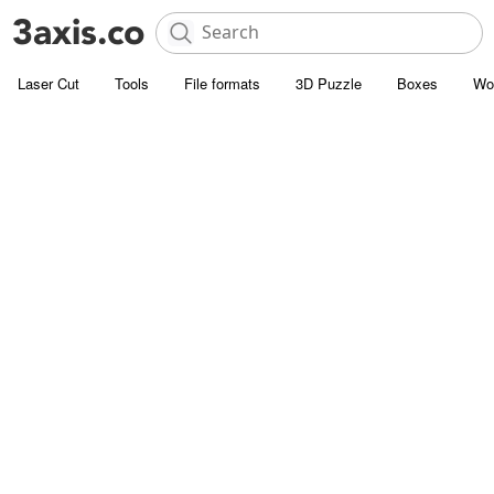
Laser Cut
Tools
File formats
3D Puzzle
Boxes
Wo