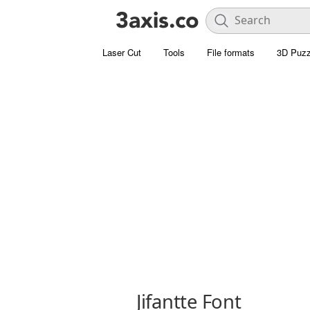
Laser Cut
Tools
File formats
3D Puzz
Jifantte Font