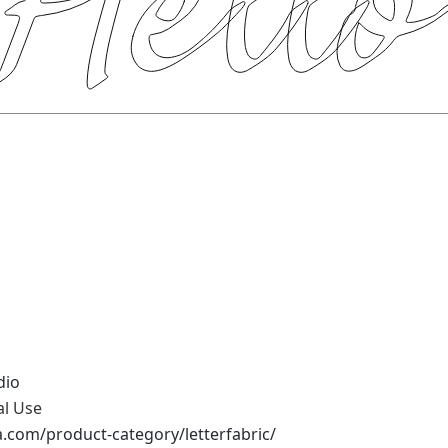
dio
al Use
na.com/product-category/letterfabric/