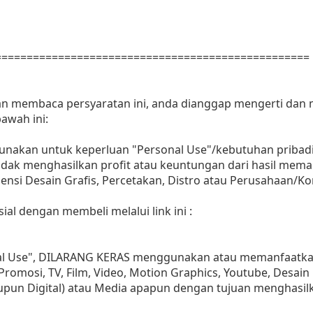
==================================================
dan membaca persyaratan ini, anda dianggap mengerti dan
awah ini:
gunakan untuk keperluan "Personal Use"/kebutuhan pribadi
as tidak menghasilkan profit atau keuntungan dari hasil m
Agensi Desain Grafis, Percetakan, Distro atau Perusahaan/Ko
ial dengan membeli melalui link ini :
nal Use", DILARANG KERAS menggunakan atau memanfaatkan
, Promosi, TV, Film, Video, Motion Graphics, Youtube, Desain
aupun Digital) atau Media apapun dengan tujuan menghasil