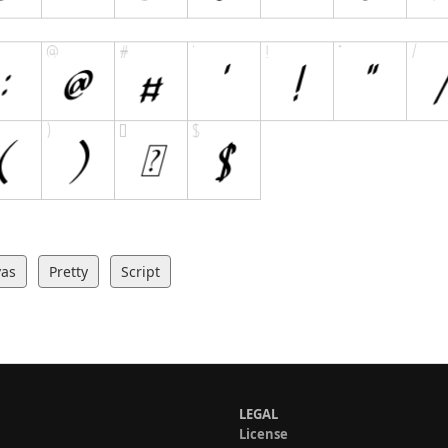
vas
Pretty
Script
LEGAL
License