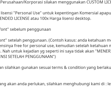
 Perusahaan/Korporasi silakan menggunakan CUSTOM LIC
lisensi "Personal Use" untuk kepentingan Komersial apap
ENDED LICENSE atau 100x Harga lisensi desktop.
i font" sebelum penggunaan
 font" setelah penggunaan. (Contoh kasus: anda ketahuan
sensinya free for personal use, kemudian setelah ketahua
as. Nah untuk kejadian yg seperti ini saya tidak akan "MENE
LISENSI SETELAH PENGGUNAAN")
aan silahkan gunakan sesuai terms & condition yang berlaku
yang akan anda perlukan, silahkan menghubungi kami di :
l