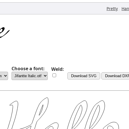
,
Pretty
Han
Choose a font:
Weld:
Download SVG
Download DX