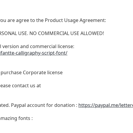
t, you are agree to the Product Usage Agreement:
 PERSONAL USE. NO COMMERCIAL USE ALLOWED!
ull version and commercial license:
fantte-calligraphy-script-font/
o purchase Corporate license
lease contact us at
ated. Paypal account for donation :
https://paypal.me/lette
amazing fonts :