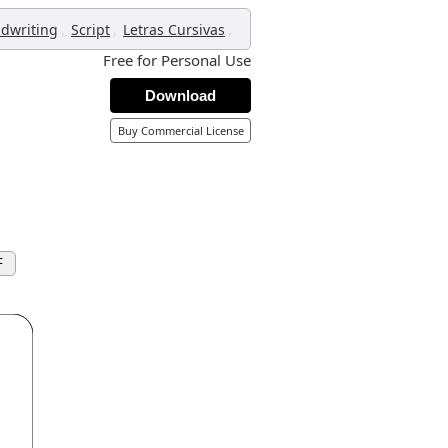
,
,
,
dwriting
Script
Letras Cursivas
Free for Personal Use
Download
Buy Commercial License
F