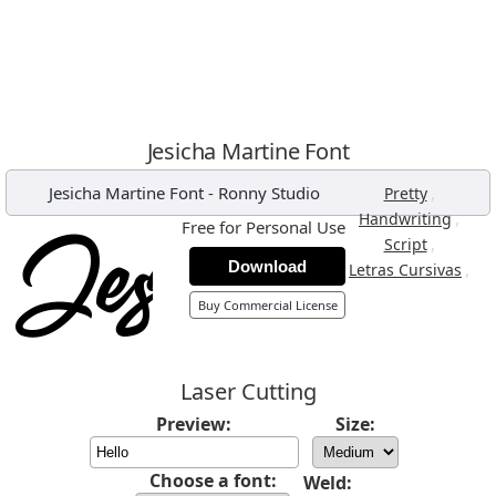
Jesicha Martine Font
Jesicha Martine Font
-
Ronny Studio
,
Pretty
,
Handwriting
Free for Personal Use
,
Script
Download
,
Letras Cursivas
Buy Commercial License
Laser Cutting
Preview:
Size:
Choose a font:
Weld: