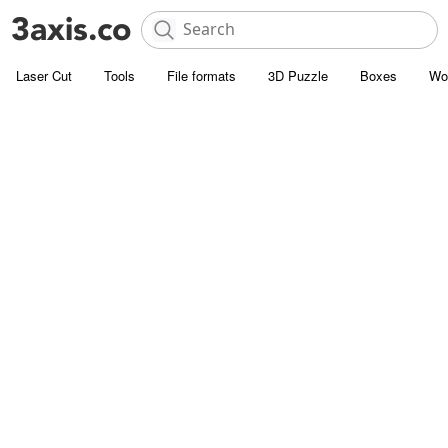
Laser Cut
Tools
File formats
3D Puzzle
Boxes
Wo