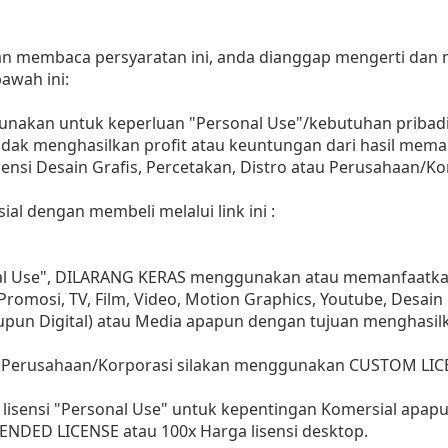
dan membaca persyaratan ini, anda dianggap mengerti dan
awah ini:
gunakan untuk keperluan "Personal Use"/kebutuhan pribadi
as tidak menghasilkan profit atau keuntungan dari hasil m
Agensi Desain Grafis, Percetakan, Distro atau Perusahaan/Ko
ial dengan membeli melalui link ini :
nal Use", DILARANG KERAS menggunakan atau memanfaatkan
, Promosi, TV, Film, Video, Motion Graphics, Youtube, Desain
aupun Digital) atau Media apapun dengan tujuan menghasil
 Perusahaan/Korporasi silakan menggunakan CUSTOM LIC
lisensi "Personal Use" untuk kepentingan Komersial apap
ENDED LICENSE atau 100x Harga lisensi desktop.