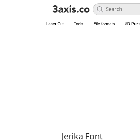
Laser Cut
Tools
File formats
3D Puzz
Jerika Font