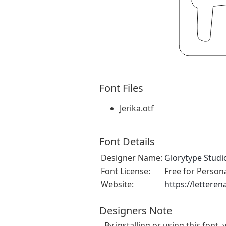
Font Files
Jerika.otf
Font Details
Designer Name:
Glorytype Studi
Font License:
Free for Person
Website:
https://lettere
Designers Note
By installing or using this fon