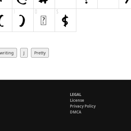
writing
J
Pretty
LEGAL
License
Privacy Policy
DMCA