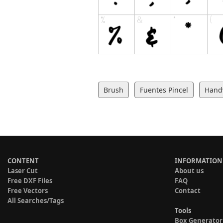
Brush
Fuentes Pincel
Hand
CONTENT
INFORMATION
Laser Cut
About us
Free DXF Files
FAQ
Free Vectors
Contact
All Searches/Tags
Tools
Box Generator