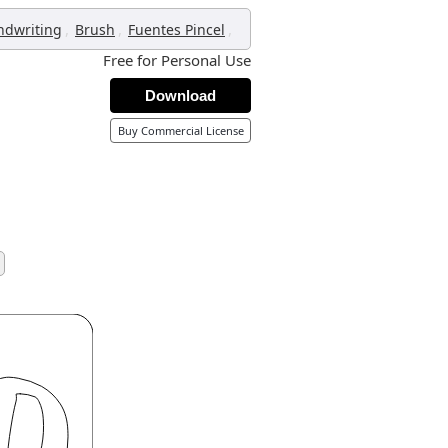
,
,
,
ndwriting
Brush
Fuentes Pincel
Free for Personal Use
Download
Buy Commercial License