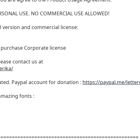
 PERSONAL USE. NO COMMERCIAL USE ALLOWED!
ull version and commercial license:
o purchase Corporate license
lease contact us at
erika/
ated. Paypal account for donation :
https://paypal.me/lette
amazing fonts :
==================================================