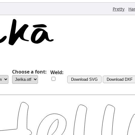
,
Pretty
Ha
Choose a font:
Weld:
Download SVG
Download DXF