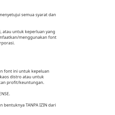
 menyetujui semua syarat dan
, atau untuk keperluan yang
emanfaatkan/menggunakan font
rporasi.
 font ini untuk kepeluan
 kaos distro atau untuk
kan profit/keuntungan.
ENSE.
un bentuknya TANPA IZIN dari