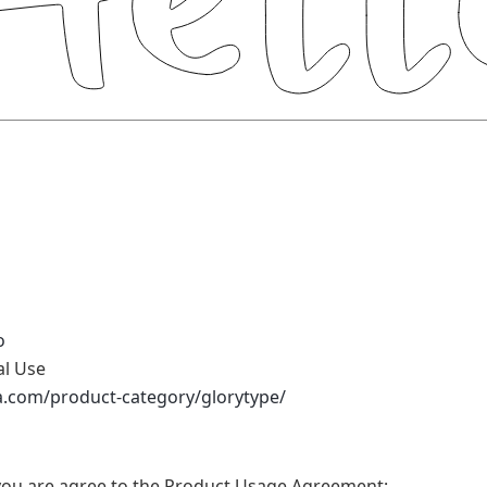
o
al Use
na.com/product-category/glorytype/
t, you are agree to the Product Usage Agreement: