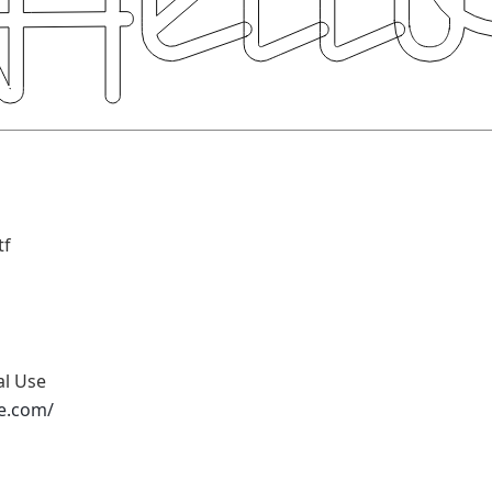
tf
al Use
pe.com/