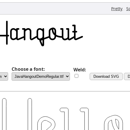
,
Pretty
Sc
Choose a font:
Weld:
Download SVG
D