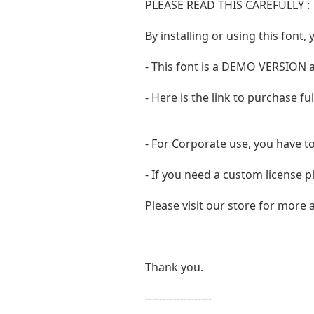
PLEASE READ THIS CAREFULLY :
By installing or using this fon
- This font is a DEMO VERSIO
- Here is the link to purchase f
- For Corporate use, you have t
- If you need a custom license p
Please visit our store for more
Thank you.
-------------------