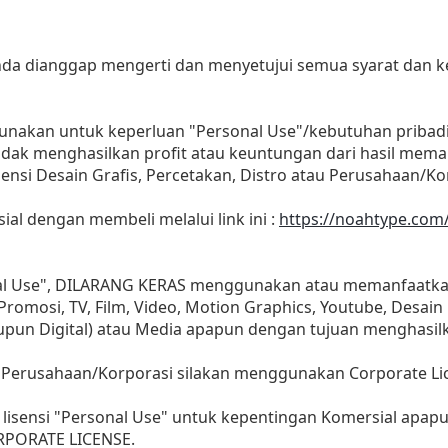
 anda dianggap mengerti dan menyetujui semua syarat dan
gunakan untuk keperluan "Personal Use"/kebutuhan pribad
as tidak menghasilkan profit atau keuntungan dari hasil m
Agensi Desain Grafis, Percetakan, Distro atau Perusahaan/Ko
sial dengan membeli melalui link ini :
https://noahtype.com
nal Use", DILARANG KERAS menggunakan atau memanfaatkan
, Promosi, TV, Film, Video, Motion Graphics, Youtube, Desain
aupun Digital) atau Media apapun dengan tujuan menghasil
 Perusahaan/Korporasi silakan menggunakan Corporate Li
lisensi "Personal Use" untuk kepentingan Komersial apap
ORPORATE LICENSE.