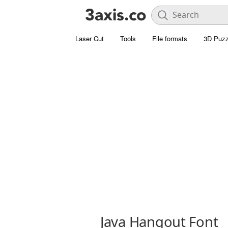
Laser Cut
Tools
File formats
3D Puzz
Java Hangout Font