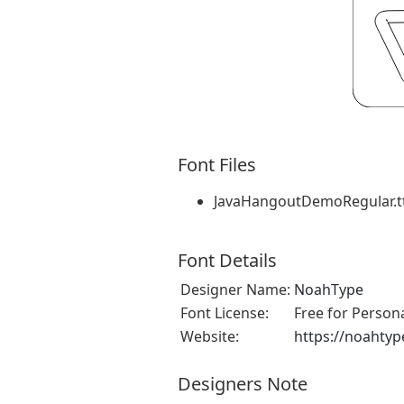
Font Files
JavaHangoutDemoRegular.t
Font Details
Designer Name:
NoahType
Font License:
Free for Person
Website:
https://noahty
Designers Note