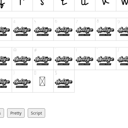
s
Pretty
Script