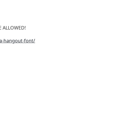
SE ALLOWED!
a-hangout-font/