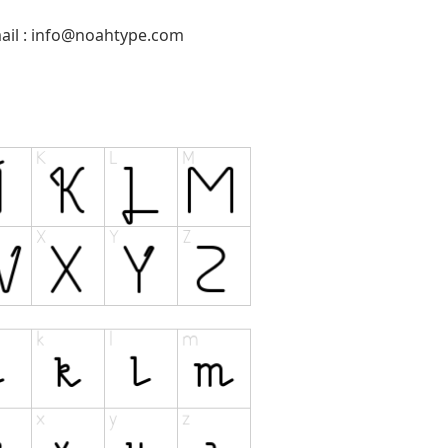
il :
info@noahtype.com