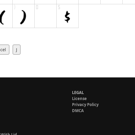
cel
J
LEGAL
License
Privacy Policy
DMCA
 With Lid