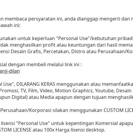
dan membaca persyaratan ini, anda dianggap mengerti dan
awah ini:
gunakan untuk keperluan "Personal Use"/kebutuhan pribadi
as tidak menghasilkan profit atau keuntungan dari hasil m
Agensi Desain Grafis, Percetakan, Distro atau Perusahaan/Ko
ial dengan membeli melalui link ini :
anji-dilan
nal Use", DILARANG KERAS menggunakan atau memanfaatkan
, Promosi, TV, Film, Video, Motion Graphics, Youtube, Desain
aupun Digital) atau Media apapun dengan tujuan menghasil
 Perusahaan/Korporasi silakan menggunakan CUSTOM LIC
lisensi "Personal Use" untuk kepentingan Komersial apap
STOM LICENSE atau 100x Harga lisensi desktop.