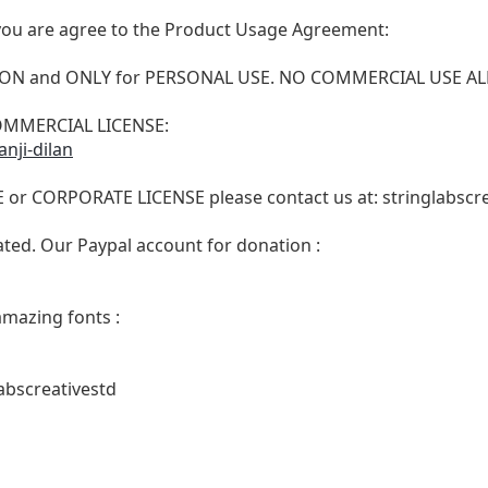
t, you are agree to the Product Usage Agreement:
VERSION and ONLY for PERSONAL USE. NO COMMERCIAL USE 
 COMMERCIAL LICENSE:
anji-dilan
E or CORPORATE LICENSE please contact us at:
stringlabsc
ated. Our Paypal account for donation :
amazing fonts :
abscreativestd