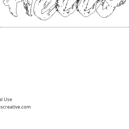
al Use
abscreative.com