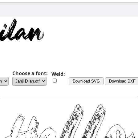
Choose a font:
Weld:
Download SVG
Download DXF