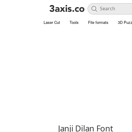
Laser Cut
Tools
File formats
3D Puzz
Janji Dilan Font