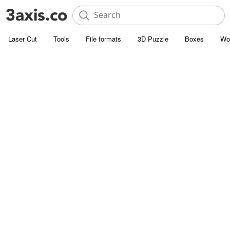
Laser Cut
Tools
File formats
3D Puzzle
Boxes
Wo