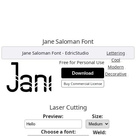
Jane Saloman Font
Jane Saloman Font
-
EdricStudio
,
Lettering
,
Cool
Free for Personal Use
,
Modern
Download
,
Decorative
Buy Commercial License
Laser Cutting
Preview:
Size:
Choose a font:
Weld: