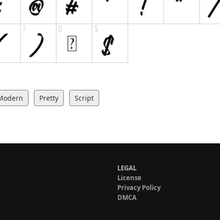
Modern
Pretty
Script
LEGAL
License
Privacy Policy
DMCA