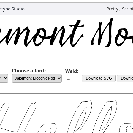
ctype Studio
,
Pretty
Scrip
Choose a font:
Weld:
Download SVG
Downl