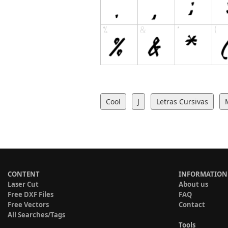
Cool
J
Letras Cursivas
CONTENT
INFORMATION
Laser Cut
About us
Free DXF Files
FAQ
Free Vectors
Contact
All Searches/Tags
Tools