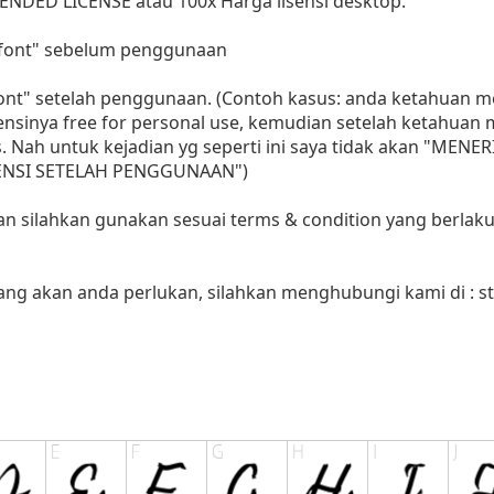
ENDED LICENSE atau 100x Harga lisensi desktop.
i font" sebelum penggunaan
 font" setelah penggunaan. (Contoh kasus: anda ketahuan
sensinya free for personal use, kemudian setelah ketahua
as. Nah untuk kejadian yg seperti ini saya tidak akan "MENE
LISENSI SETELAH PENGGUNAAN")
aan silahkan gunakan sesuai terms & condition yang berlaku
yang akan anda perlukan, silahkan menghubungi kami di :
s