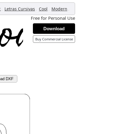
,
,
,
,
t
Letras Cursivas
Cool
Modern
Free for Personal Use
Download
Buy Commercial License
oad DXF