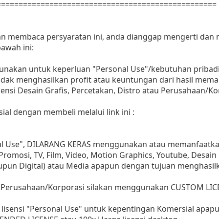
==================================================
dan membaca persyaratan ini, anda dianggap mengerti dan
awah ini:
gunakan untuk keperluan "Personal Use"/kebutuhan pribadi
as tidak menghasilkan profit atau keuntungan dari hasil m
Agensi Desain Grafis, Percetakan, Distro atau Perusahaan/Ko
ial dengan membeli melalui link ini :
nal Use", DILARANG KERAS menggunakan atau memanfaatkan
, Promosi, TV, Film, Video, Motion Graphics, Youtube, Desain
aupun Digital) atau Media apapun dengan tujuan menghasil
 Perusahaan/Korporasi silakan menggunakan CUSTOM LIC
lisensi "Personal Use" untuk kepentingan Komersial apap