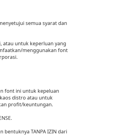
 menyetujui semua syarat dan
, atau untuk keperluan yang
emanfaatkan/menggunakan font
rporasi.
 font ini untuk kepeluan
 kaos distro atau untuk
kan profit/keuntungan.
ENSE.
un bentuknya TANPA IZIN dari