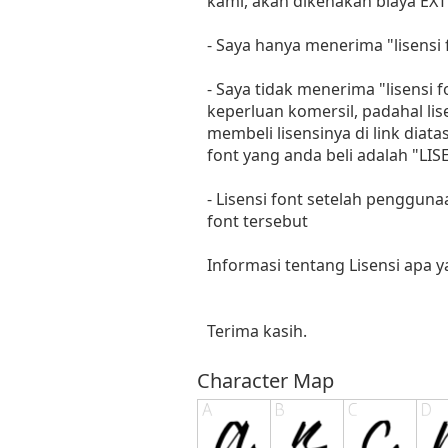
kami, akan dikenakan biaya EXT
- Saya hanya menerima "lisens
- Saya tidak menerima "lisensi
keperluan komersil, padahal li
membeli lisensinya di link diat
font yang anda beli adalah "
- Lisensi font setelah penggun
font tersebut
Informasi tentang Lisensi apa 
Terima kasih.
Character Map