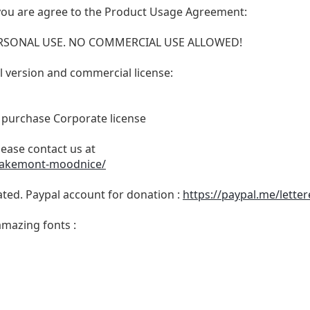
t, you are agree to the Product Usage Agreement:
 PERSONAL USE. NO COMMERCIAL USE ALLOWED!
ull version and commercial license:
o purchase Corporate license
lease contact us at
/jakemont-moodnice/
ated. Paypal account for donation :
https://paypal.me/lette
amazing fonts :