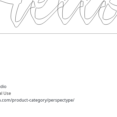
udio
al Use
na.com/product-category/perspectype/