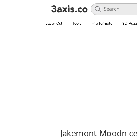
Laser Cut
Tools
File formats
3D Puzz
Jakemont Moodnice