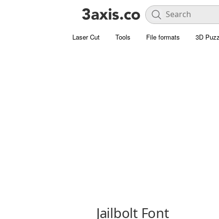
Laser Cut
Tools
File formats
3D Puzz
Jailbolt Font