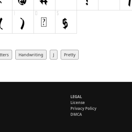
tters
Handwriting
J
Pretty
LEGAL
License
Privacy Policy
DMCA