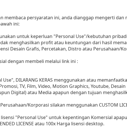
dan membaca persyaratan ini, anda dianggap mengerti dan
awah ini:
gunakan untuk keperluan "Personal Use"/kebutuhan pribadi
as tidak menghasilkan profit atau keuntungan dari hasil m
Agensi Desain Grafis, Percetakan, Distro atau Perusahaan/Ko
ial dengan membeli melalui link ini :
nal Use", DILARANG KERAS menggunakan atau memanfaatkan
, Promosi, TV, Film, Video, Motion Graphics, Youtube, Desain
aupun Digital) atau Media apapun dengan tujuan menghasil
 Perusahaan/Korporasi silakan menggunakan CUSTOM LIC
lisensi "Personal Use" untuk kepentingan Komersial apap
ENDED LICENSE atau 100x Harga lisensi desktop.