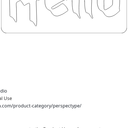
udio
al Use
na.com/product-category/perspectype/