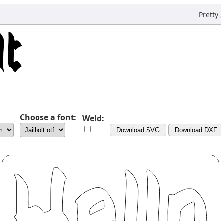
Pretty
Choose a font:
Weld:
Download SVG
Download DXF