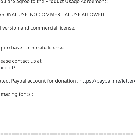
t, you are agree to the Product Usage Agreement:
 PERSONAL USE. NO COMMERCIAL USE ALLOWED!
ull version and commercial license:
o purchase Corporate license
lease contact us at
ilbolt/
ated. Paypal account for donation :
https://paypal.me/lette
amazing fonts :
==================================================