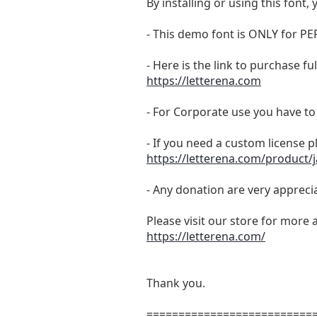
By installing or using this fon
- This demo font is ONLY for
- Here is the link to purchase f
https://letterena.com
- For Corporate use you have t
- If you need a custom license p
https://letterena.com/product/ja
- Any donation are very appreci
Please visit our store for more 
https://letterena.com/
Thank you.
==========================