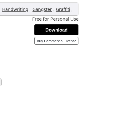
,
,
,
,
Handwriting
Gangster
Graffiti
Free for Personal Use
Download
Buy Commercial License