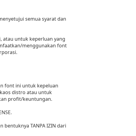
 menyetujui semua syarat dan
, atau untuk keperluan yang
emanfaatkan/menggunakan font
rporasi.
 font ini untuk kepeluan
 kaos distro atau untuk
kan profit/keuntungan.
ENSE.
un bentuknya TANPA IZIN dari