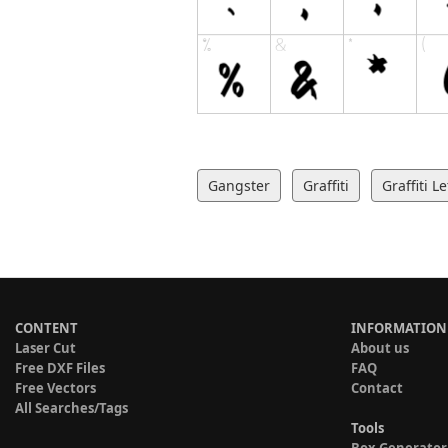
Gangster
Graffiti
Graffiti Le
CONTENT
INFORMATION
Laser Cut
About us
Free DXF Files
FAQ
Free Vectors
Contact
All Searches/Tags
Tools