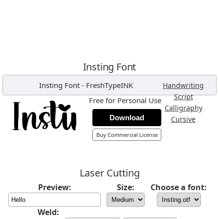
Insting Font
Insting Font
-
FreshTypeINK
,
Handwriting
,
Script
Free for Personal Use
,
Calligraphy
Download
,
Cursive
Buy Commercial License
Laser Cutting
Preview:
Size:
Choose a font:
Weld: