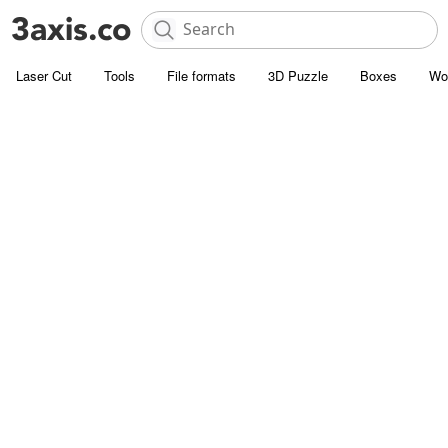
Laser Cut
Tools
File formats
3D Puzzle
Boxes
Wo