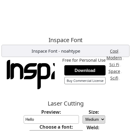
Inspace Font
Inspace Font
-
noahtype
,
Cool
,
Modern
Free for Personal Use
,
Sci Fi
Download
,
Space
,
Scifi
Buy Commercial License
Laser Cutting
Preview:
Size:
Choose a font:
Weld: