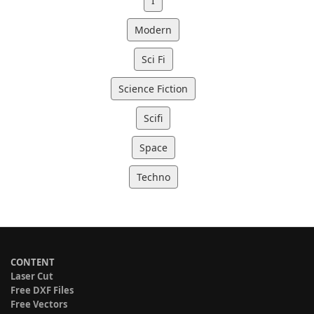
I
Modern
Sci Fi
Science Fiction
Scifi
Space
Techno
CONTENT
Laser Cut
Free DXF Files
Free Vectors