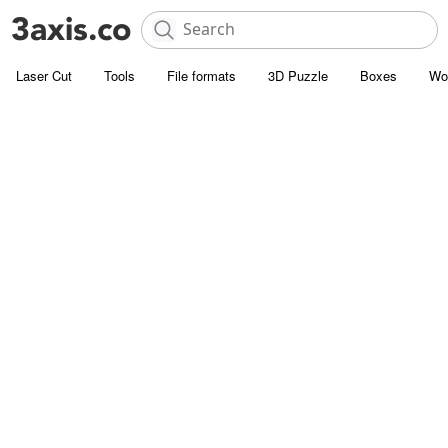
Laser Cut
Tools
File formats
3D Puzzle
Boxes
Wo