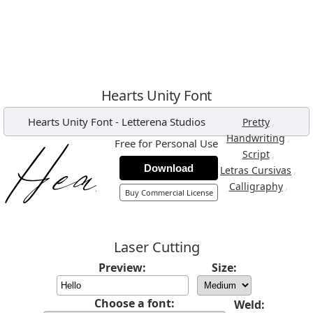
Hearts Unity Font
Hearts Unity Font
-
Letterena Studios
,
Pretty
,
Handwriting
Free for Personal Use
,
Script
Download
,
Letras Cursivas
,
Calligraphy
Buy Commercial License
Laser Cutting
Preview:
Size:
Choose a font:
Weld: