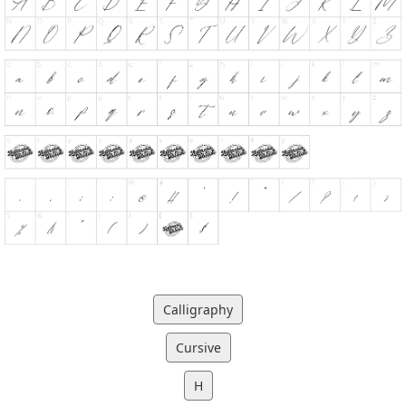
Calligraphy
Cursive
H