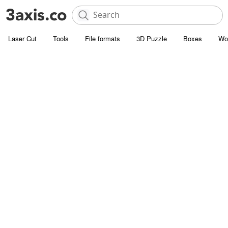
Laser Cut
Tools
File formats
3D Puzzle
Boxes
Wo