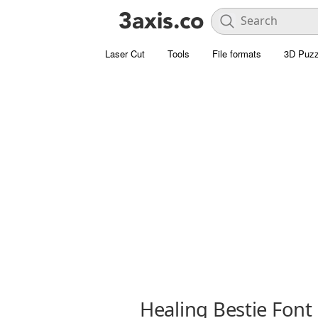
Laser Cut
Tools
File formats
3D Puzz
Healing Bestie Font