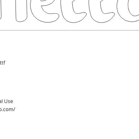
ttf
al Use
io.com/