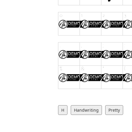
H
Handwriting
Pretty