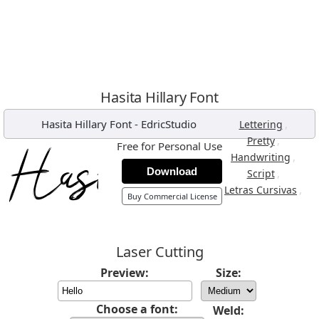
Hasita Hillary Font
Hasita Hillary Font
-
EdricStudio
,
Lettering
,
Pretty
Free for Personal Use
,
Handwriting
Download
,
Script
,
Letras Cursivas
Buy Commercial License
Laser Cutting
Preview:
Size:
Choose a font:
Weld: