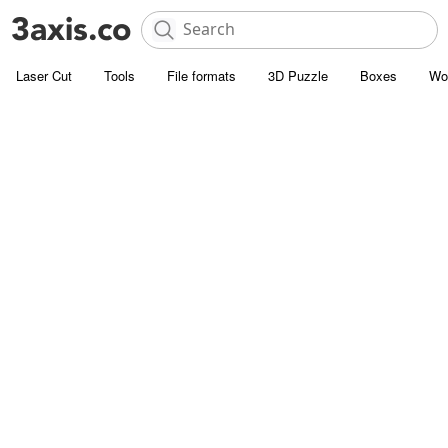
Laser Cut
Tools
File formats
3D Puzzle
Boxes
Wo