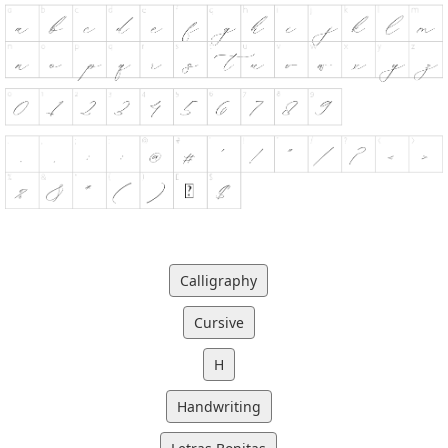
Calligraphy
Cursive
H
Handwriting