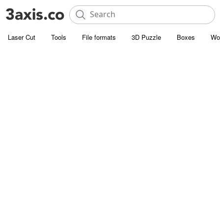
Laser Cut
Tools
File formats
3D Puzzle
Boxes
Wo