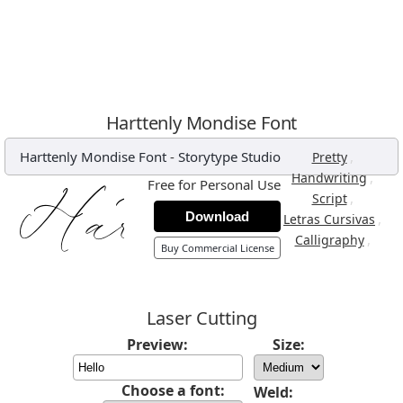
Harttenly Mondise Font
Harttenly Mondise Font
-
Storytype Studio
,
Pretty
,
Handwriting
Free for Personal Use
,
Script
Download
,
Letras Cursivas
,
Calligraphy
Buy Commercial License
Laser Cutting
Preview:
Size:
Choose a font:
Weld: