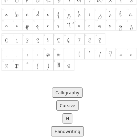
Calligraphy
Cursive
H
Handwriting