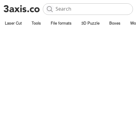
Laser Cut
Tools
File formats
3D Puzzle
Boxes
Wo