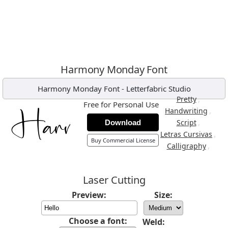
Harmony Monday Font
Harmony Monday Font
-
Letterfabric Studio
,
Pretty
Free for Personal Use
,
Handwriting
,
Script
Download
,
Letras Cursivas
Buy Commercial License
,
Calligraphy
Laser Cutting
Preview:
Size:
Choose a font:
Weld: