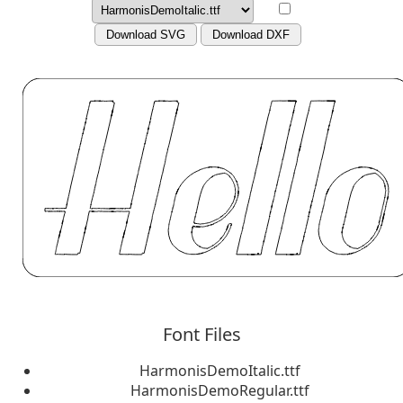
Download SVG
Download DXF
Font Files
HarmonisDemoItalic.ttf
HarmonisDemoRegular.ttf