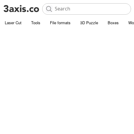
Laser Cut
Tools
File formats
3D Puzzle
Boxes
Wo