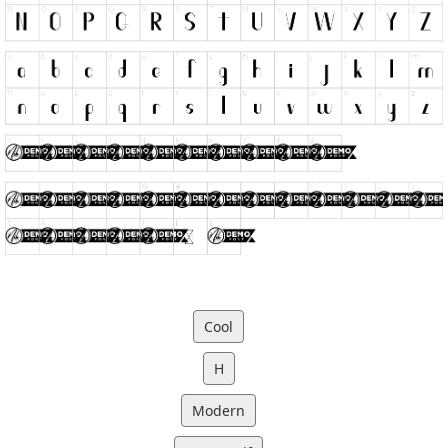
Cool
H
Modern