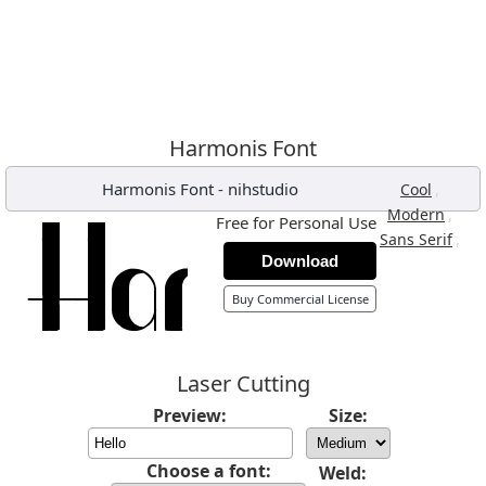
Harmonis Font
Harmonis Font
-
nihstudio
,
Cool
,
Modern
Free for Personal Use
,
Sans Serif
Download
Buy Commercial License
Laser Cutting
Preview:
Size:
Choose a font:
Weld: