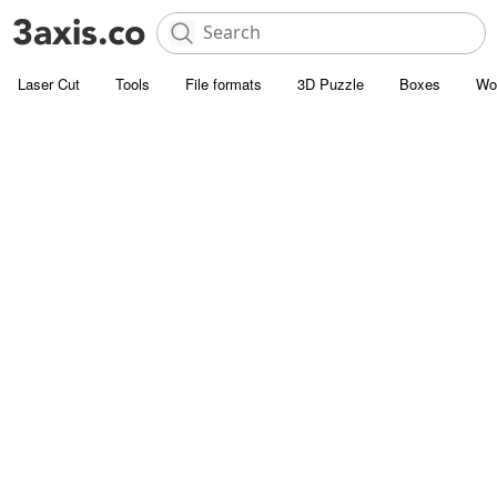
Laser Cut
Tools
File formats
3D Puzzle
Boxes
Wo