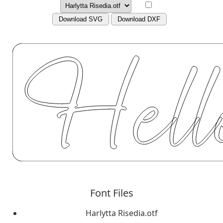
Download SVG
Download DXF
Font Files
Harlytta Risedia.otf