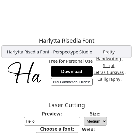
Harlytta Risedia Font
Harlytta Risedia Font
-
Perspectype Studio
,
Pretty
,
Handwriting
Free for Personal Use
,
Script
Download
,
Letras Cursivas
,
Calligraphy
Buy Commercial License
Laser Cutting
Preview:
Size:
Choose a font:
Weld: