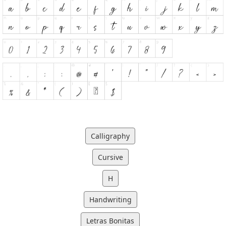
Calligraphy
Cursive
H
Handwriting
Letras Bonitas