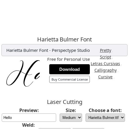
Harietta Bulmer Font
Harietta Bulmer Font
-
Perspectype Studio
,
Pretty
,
Script
Free for Personal Use
,
Letras Cursivas
Download
,
Calligraphy
,
Cursive
Buy Commercial License
Laser Cutting
Preview:
Size:
Choose a font:
Weld: