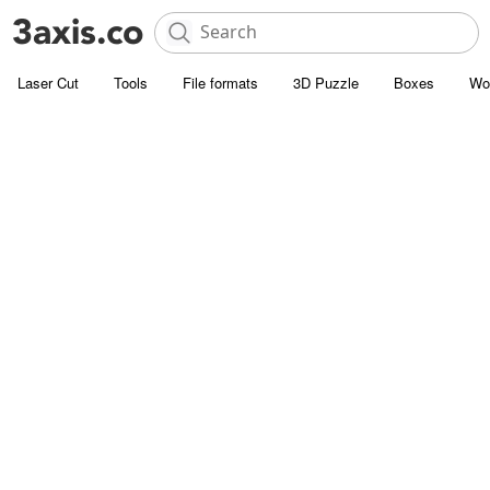
Laser Cut
Tools
File formats
3D Puzzle
Boxes
Wo