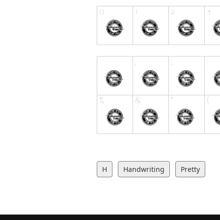
H
Handwriting
Pretty