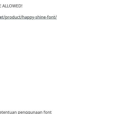
SE ALLOWED!
net/product/happy-shine-font/
 ketentuan penggunaan font