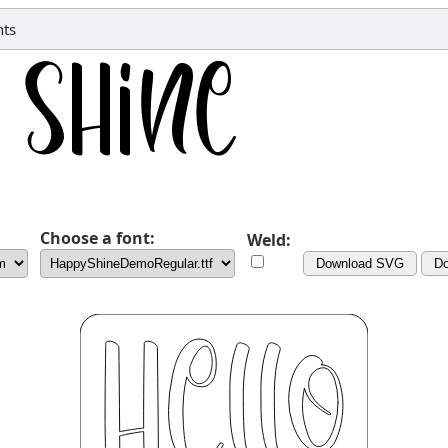
nts
Choose a font:
Weld:
Download SVG
D