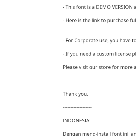
- This font is a DEMO VERSIO
- Here is the link to purchase f
- For Corporate use, you have t
- If you need a custom license p
Please visit our store for more
Thank you.
-------------------
INDONESIA:
Dengan meng-install font ini,