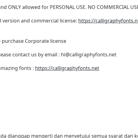
N and ONLY allowed for PERSONAL USE. NO COMMERCIAL U
ull version and commercial license:
https://calligraphyfonts.
o purchase Corporate license
lease contact us by email :
hi@calligraphyfonts.net
 amazing fonts :
https://calligraphyfonts.net
 anda dianggap mengerti dan menyetujui semua syarat dan