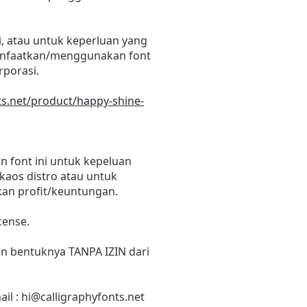
, atau untuk keperluan yang
emanfaatkan/menggunakan font
rporasi.
nts.net/product/happy-shine-
 font ini untuk kepeluan
 kaos distro atau untuk
kan profit/keuntungan.
cense.
un bentuknya TANPA IZIN dari
il :
hi@calligraphyfonts.net