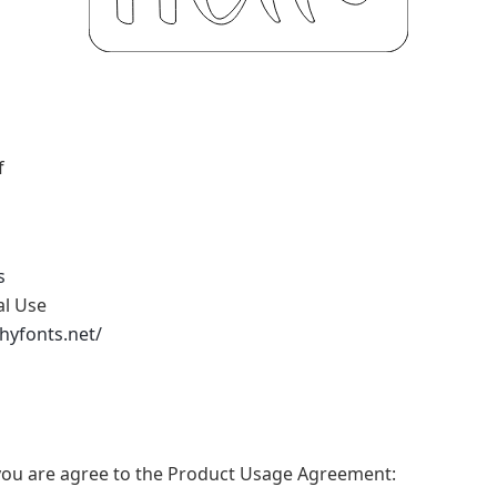
f
s
al Use
phyfonts.net/
t, you are agree to the Product Usage Agreement: