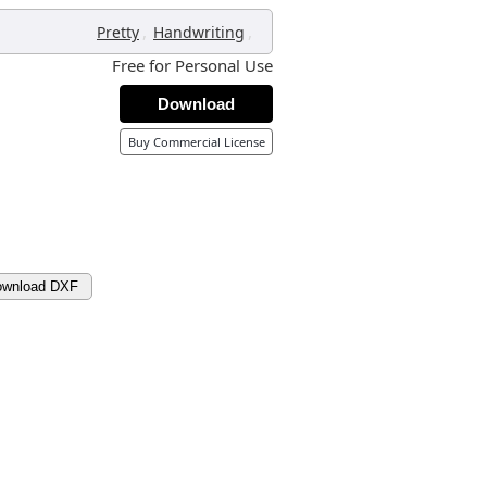
,
,
Pretty
Handwriting
Free for Personal Use
Download
Buy Commercial License
ownload DXF