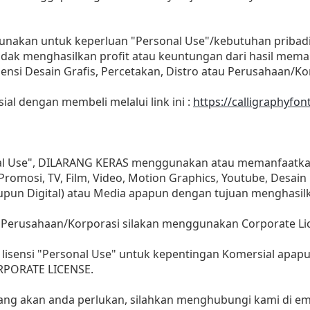
gunakan untuk keperluan "Personal Use"/kebutuhan pribadi
as tidak menghasilkan profit atau keuntungan dari hasil m
Agensi Desain Grafis, Percetakan, Distro atau Perusahaan/Ko
sial dengan membeli melalui link ini :
https://calligraphyfo
nal Use", DILARANG KERAS menggunakan atau memanfaatkan
, Promosi, TV, Film, Video, Motion Graphics, Youtube, Desain
aupun Digital) atau Media apapun dengan tujuan menghasil
 Perusahaan/Korporasi silakan menggunakan Corporate Li
lisensi "Personal Use" untuk kepentingan Komersial apap
ORPORATE LICENSE.
yang akan anda perlukan, silahkan menghubungi kami di ema