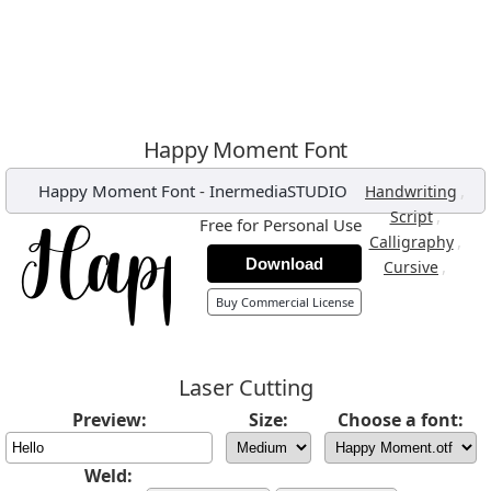
Happy Moment Font
Happy Moment Font
-
InermediaSTUDIO
,
Handwriting
,
Script
Free for Personal Use
,
Calligraphy
Download
,
Cursive
Buy Commercial License
Laser Cutting
Preview:
Size:
Choose a font:
Weld: