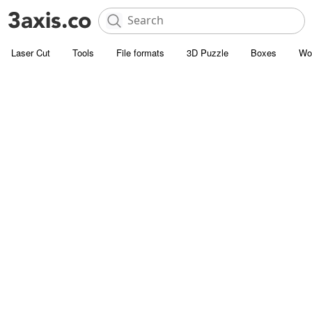
Laser Cut
Tools
File formats
3D Puzzle
Boxes
Wo