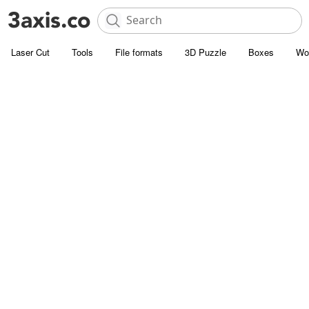
Laser Cut
Tools
File formats
3D Puzzle
Boxes
Wo