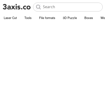
Laser Cut
Tools
File formats
3D Puzzle
Boxes
Wo