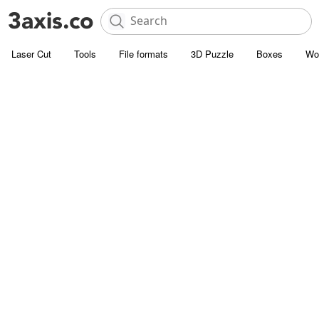
Laser Cut
Tools
File formats
3D Puzzle
Boxes
Wo