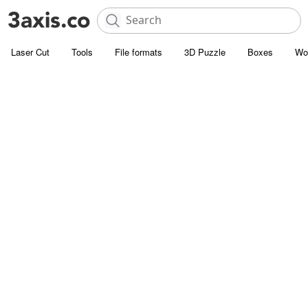
Laser Cut
Tools
File formats
3D Puzzle
Boxes
Wo