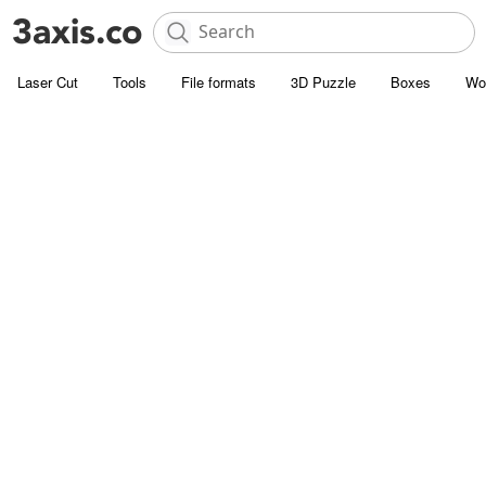
Laser Cut
Tools
File formats
3D Puzzle
Boxes
Wo