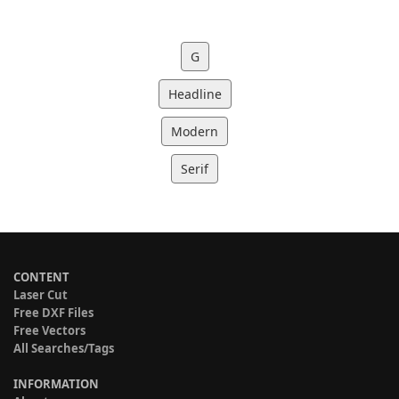
G
Headline
Modern
Serif
CONTENT
Laser Cut
Free DXF Files
Free Vectors
All Searches/Tags
INFORMATION