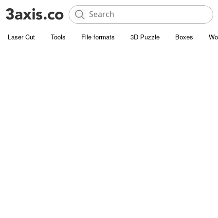
Laser Cut
Tools
File formats
3D Puzzle
Boxes
Wo