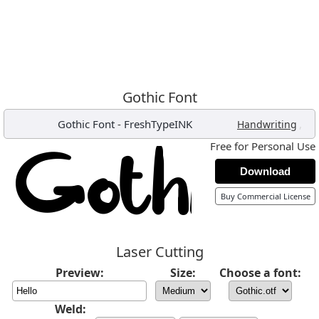
Gothic Font
Gothic Font
-
FreshTypeINK
,
Handwriting
Free for Personal Use
Download
Buy Commercial License
Laser Cutting
Preview:
Size:
Choose a font:
Weld: