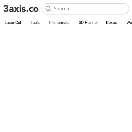
Laser Cut
Tools
File formats
3D Puzzle
Boxes
Wo