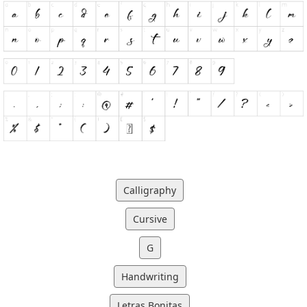
Calligraphy
Cursive
G
Handwriting
Letras Bonitas