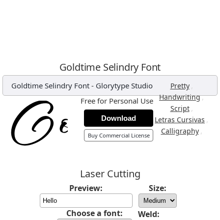
Goldtime Selindry Font
Goldtime Selindry Font
-
Glorytype Studio
,
Pretty
,
Handwriting
Free for Personal Use
,
Script
Download
,
Letras Cursivas
,
Calligraphy
Buy Commercial License
Laser Cutting
Preview:
Size:
Choose a font:
Weld: