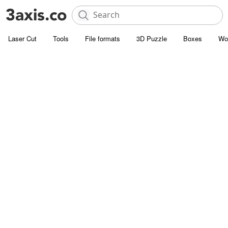
Laser Cut
Tools
File formats
3D Puzzle
Boxes
Wo