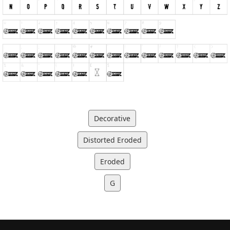
Decorative
Distorted Eroded
Eroded
G