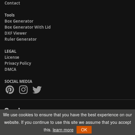
Contact
Tools
Box Generator
Box Generator With Lid
DXF Viewer
Ruler Generator
LEGAL
License
Privacy Policy
DMCA
SOCIAL MEDIA
We use cookies to ensure that you have the best experience on our
Copyright © 2017-2026 HELMAN TECH All rights reserved.
website. If you continue to use this site we assume that you accept
this.
learn more
OK