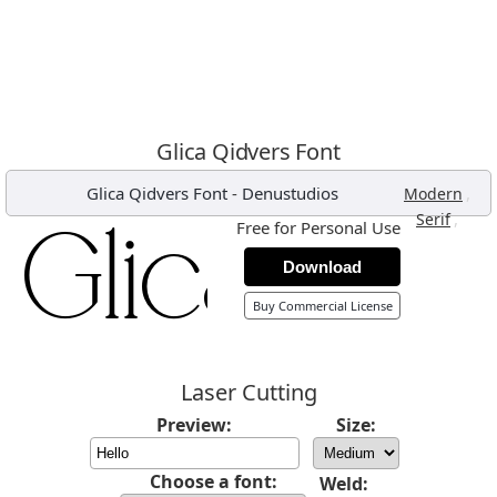
Glica Qidvers Font
Glica Qidvers Font
-
Denustudios
,
Modern
,
Serif
Free for Personal Use
Download
Buy Commercial License
Laser Cutting
Preview:
Size:
Choose a font:
Weld: