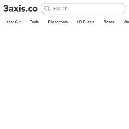
Laser Cut
Tools
File formats
3D Puzzle
Boxes
Wo