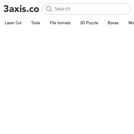
Laser Cut
Tools
File formats
3D Puzzle
Boxes
Wo