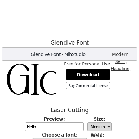
Glendive Font
Glendive Font
-
NihStudio
,
Modern
,
Serif
Free for Personal Use
,
Headline
Download
Buy Commercial License
Laser Cutting
Preview:
Size:
Choose a font:
Weld: