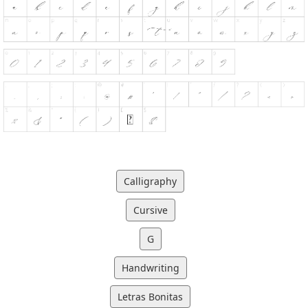
Calligraphy
Cursive
G
Handwriting
Letras Bonitas