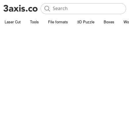
Laser Cut
Tools
File formats
3D Puzzle
Boxes
Wo