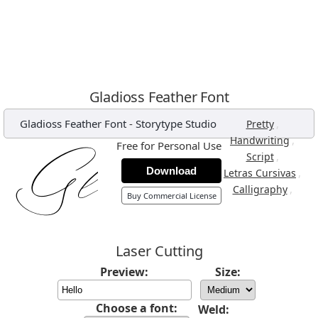
Gladioss Feather Font
Gladioss Feather Font
-
Storytype Studio
,
Pretty
,
Handwriting
Free for Personal Use
,
Script
Download
,
Letras Cursivas
,
Calligraphy
Buy Commercial License
Laser Cutting
Preview:
Size:
Choose a font:
Weld: