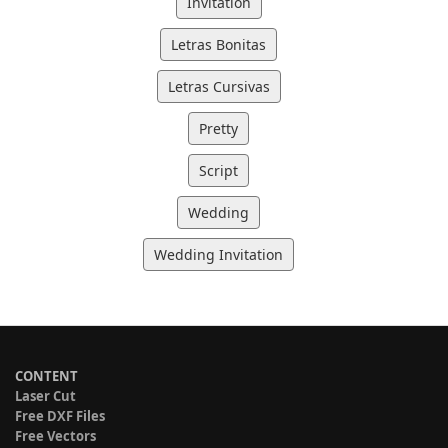
Invitation
Letras Bonitas
Letras Cursivas
Pretty
Script
Wedding
Wedding Invitation
CONTENT
Laser Cut
Free DXF Files
Free Vectors