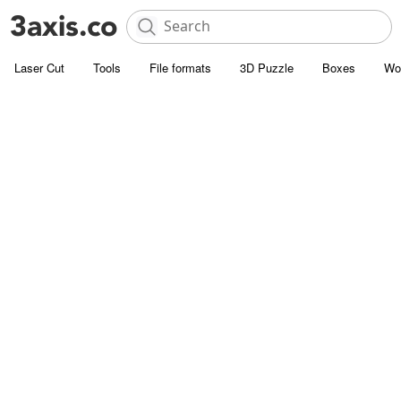
Laser Cut
Tools
File formats
3D Puzzle
Boxes
Wo