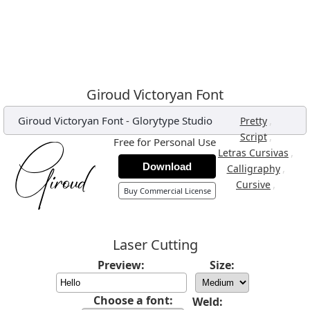
Giroud Victoryan Font
Giroud Victoryan Font
-
Glorytype Studio
,
Pretty
,
Script
Free for Personal Use
,
Letras Cursivas
Download
,
Calligraphy
,
Cursive
Buy Commercial License
Laser Cutting
Preview:
Size:
Choose a font:
Weld: