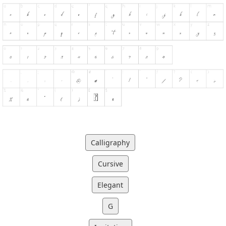
Calligraphy
Cursive
Elegant
G