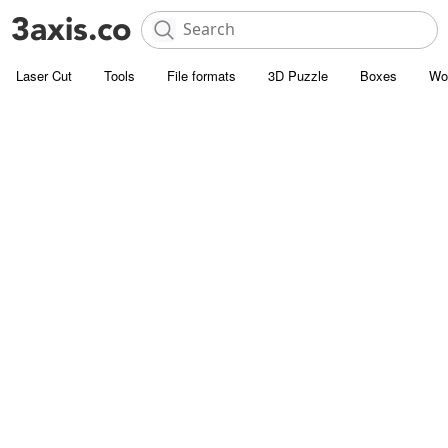
Laser Cut
Tools
File formats
3D Puzzle
Boxes
Wo