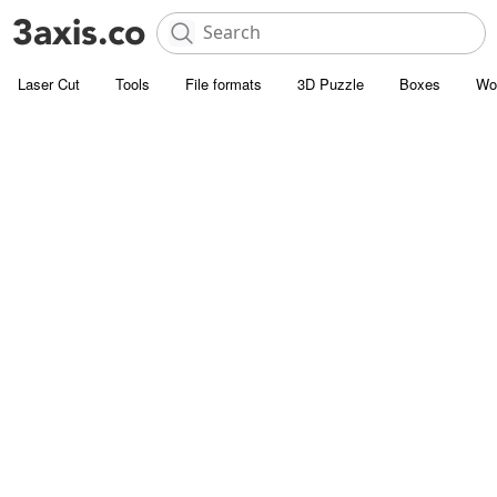
Laser Cut
Tools
File formats
3D Puzzle
Boxes
Wo