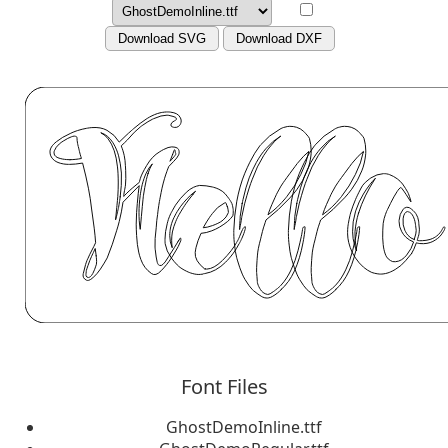
Download SVG
Download DXF
Font Files
GhostDemoInline.ttf