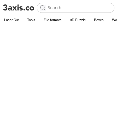
Laser Cut
Tools
File formats
3D Puzzle
Boxes
Wo