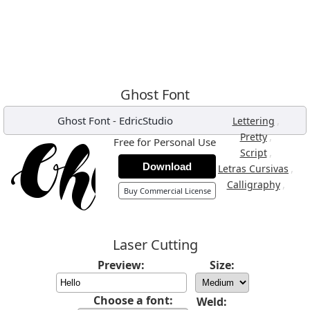
Ghost Font
Ghost Font
-
EdricStudio
,
Lettering
,
Pretty
Free for Personal Use
,
Script
Download
,
Letras Cursivas
,
Calligraphy
Buy Commercial License
Laser Cutting
Preview:
Size:
Choose a font:
Weld: