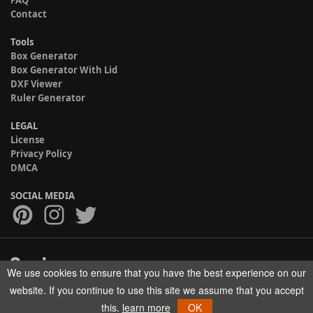
FAQ
Contact
Tools
Box Generator
Box Generator With Lid
DXF Viewer
Ruler Generator
LEGAL
License
Privacy Policy
DMCA
SOCIAL MEDIA
We use cookies to ensure that you have the best experience on our
Copyright © 2017-2026 HELMAN TECH All rights reserved.
website. If you continue to use this site we assume that you accept
this.
learn more
OK