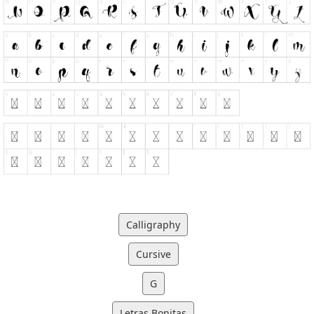
Calligraphy
Cursive
G
Letras Bonitas