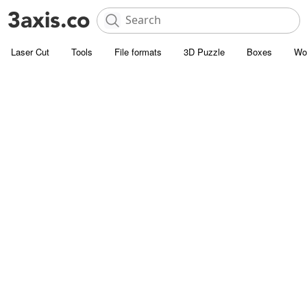
Laser Cut
Tools
File formats
3D Puzzle
Boxes
Wo